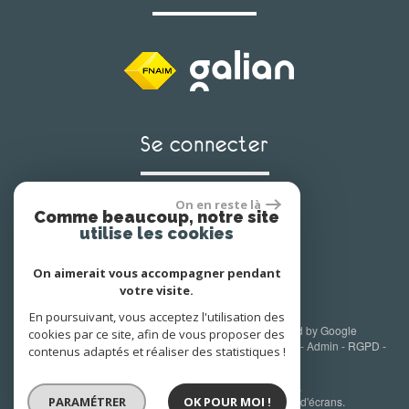
se connecter
On en reste là
Comme beaucoup, notre site
Espace propriétaire
utilise les cookies
On aimerait vous accompagner pendant
votre visite.
En poursuivant, vous acceptez l'utilisation des
© 2026 | Tous droits réservés | Traduction powered by Google
cookies par ce site, afin de vous proposer des
Plan du site
-
Mentions légales
-
Nos honoraires
-
Liens
-
Admin
-
RGPD
-
contenus adaptés et réaliser des statistiques !
Toutes nos annonces
Site internet compatible multi-supports,
un seul site adaptable à tous les types d'écrans.
PARAMÉTRER
OK POUR MOI !