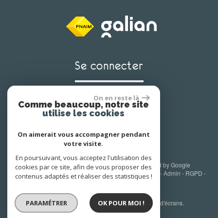
se connecter
On en reste là
Comme beaucoup, notre site
Espace propriétaire
utilise les cookies
On aimerait vous accompagner pendant
votre visite.
En poursuivant, vous acceptez l'utilisation des
© 2026 | Tous droits réservés | Traduction powered by Google
cookies par ce site, afin de vous proposer des
Plan du site
-
Mentions légales
-
Nos honoraires
-
Liens
-
Admin
-
RGPD
-
contenus adaptés et réaliser des statistiques !
Toutes nos annonces
Site internet compatible multi-supports,
un seul site adaptable à tous les types d'écrans.
PARAMÉTRER
OK POUR MOI !