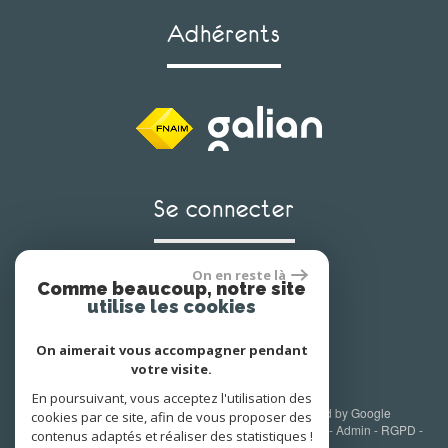
adhérents
se connecter
On en reste là
Comme beaucoup, notre site
Espace propriétaire
utilise les cookies
On aimerait vous accompagner pendant
votre visite.
En poursuivant, vous acceptez l'utilisation des
© 2026 | Tous droits réservés | Traduction powered by Google
cookies par ce site, afin de vous proposer des
Plan du site
-
Mentions légales
-
Nos honoraires
-
Liens
-
Admin
-
RGPD
-
contenus adaptés et réaliser des statistiques !
Toutes nos annonces