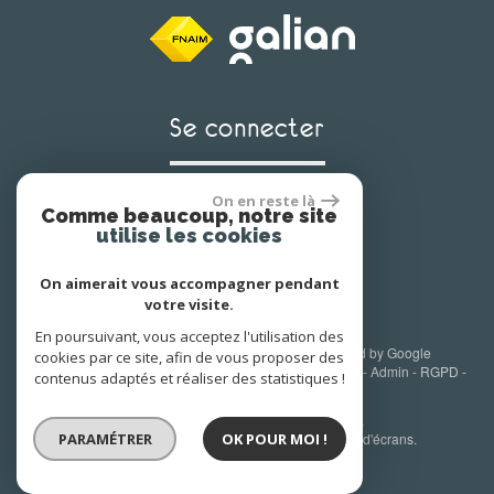
Se connecter
On en reste là
Comme beaucoup, notre site
Espace propriétaire
utilise les cookies
On aimerait vous accompagner pendant
votre visite.
En poursuivant, vous acceptez l'utilisation des
© 2026 | Tous droits réservés | Traduction powered by Google
cookies par ce site, afin de vous proposer des
Plan du site
-
Mentions légales
-
Nos honoraires
-
Liens
-
Admin
-
RGPD
-
contenus adaptés et réaliser des statistiques !
Toutes nos annonces
Site internet compatible multi-supports,
PARAMÉTRER
un seul site adaptable à tous les types d'écrans.
OK POUR MOI !