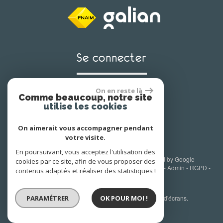
Se connecter
On en reste là
Comme beaucoup, notre site
Espace propriétaire
utilise les cookies
On aimerait vous accompagner pendant
votre visite.
En poursuivant, vous acceptez l'utilisation des
© 2026 | Tous droits réservés | Traduction powered by Google
cookies par ce site, afin de vous proposer des
Plan du site
-
Mentions légales
-
Nos honoraires
-
Liens
-
Admin
-
RGPD
-
contenus adaptés et réaliser des statistiques !
Toutes nos annonces
Site internet compatible multi-supports,
PARAMÉTRER
un seul site adaptable à tous les types d'écrans.
OK POUR MOI !